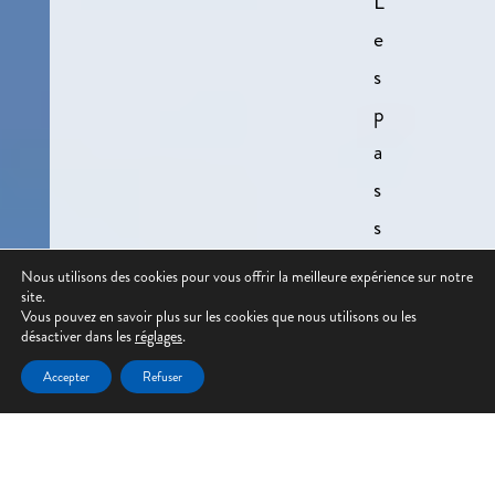
L
e
s
p
a
s
s
i
Nous utilisons des cookies pour vous offrir la meilleure expérience sur notre
site.
o
Vous pouvez en savoir plus sur les cookies que nous utilisons ou les
n
désactiver dans les
réglages
.
n
Accepter
Refuser
é
s
d