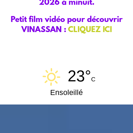
2026 à minuit.
Petit film vidéo pour découvrir
VINASSAN :
CLIQUEZ ICI
23°
C
Ensoleillé
Data from
MeteoArt.com