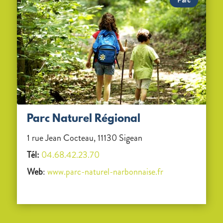
Parc
Parc Naturel Régional
1 rue Jean Cocteau, 11130 Sigean
Tél:
04.68.42.23.70
Web
:
www.parc-naturel-narbonnaise.fr