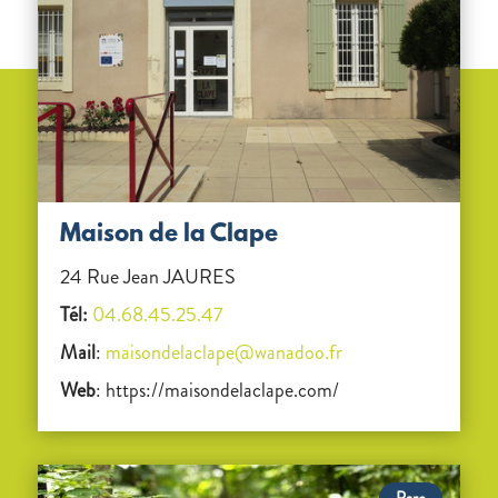
Maison de la Clape
24 Rue Jean JAURES
Tél:
04.68.45.25.47
Mail
:
maisondelaclape@wanadoo.fr
Web
: https://maisondelaclape.com/