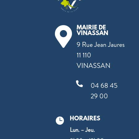
MAIRIE DE

VINASSAN
9 Rue Jean Jaures
11 110
VINASSAN

04 68 45
29 00
HORAIRES

Lun. – Jeu.