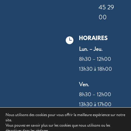
45 29
00
HORAIRES

Lun. – Jeu.
8h30 – 12h00
13h30 à 18h00
Ven.
8h30 – 12h00
13h30 à 17h00
Nous utilisons des cookies pour vous offrir la meilleure expérience sur notre
site.
NOUS
Vous pouvez en savoir plus sur les cookies que nous utilisons ou les
désactiver dans les
réglages
.
CONTACTER