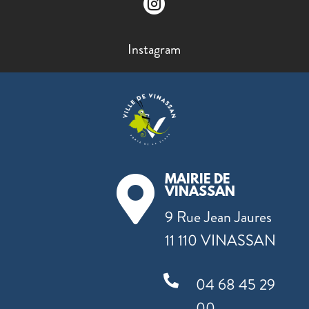

Instagram
MAIRIE DE

VINASSAN
9 Rue Jean Jaures
11 110 VINASSAN

04 68 45 29
00