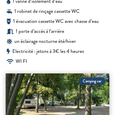
1 vanne d’isolement d’eau

1 robinet de rinçage cassette WC

1 évacuation cassette WC avec chasse d’eau

1 porte d’accès à l’arrière

un éclairage nocturne été/hiver

Electricité : jetons à 3€ les 4 heures

WI FI

Camping car