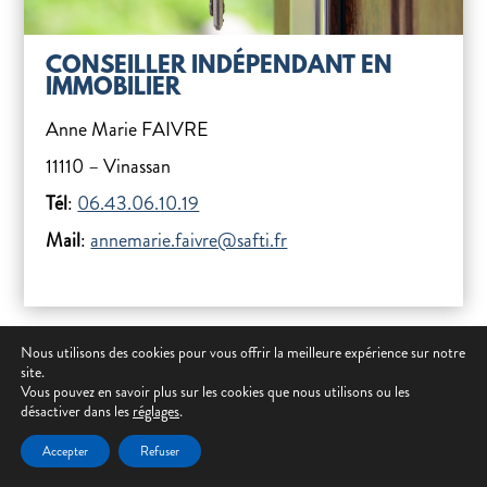
CONSEILLER INDÉPENDANT EN
IMMOBILIER
Anne Marie FAIVRE
11110 – Vinassan
Tél
:
06.43.06.10.19
Mail
:
annemarie.faivre@safti.fr
Nous utilisons des cookies pour vous offrir la meilleure expérience sur notre
Entreprise de Conseil Immobilier
site.
Vous pouvez en savoir plus sur les cookies que nous utilisons ou les
désactiver dans les
réglages
.
Accepter
Refuser