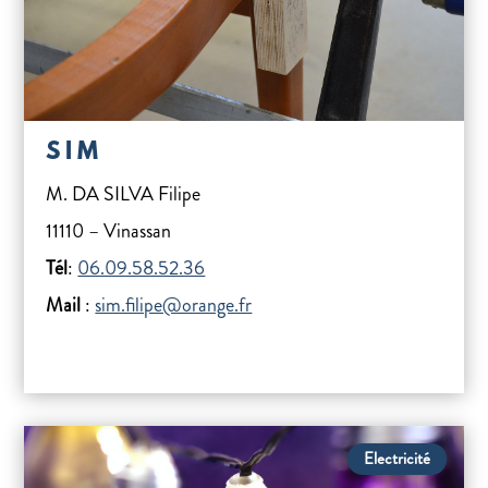
S I M
M. DA SILVA Filipe
11110 – Vinassan
Tél
:
06.09.58.52.36
Mail
:
sim.filipe@orange.fr
Electricité