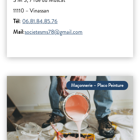
S M S, 7 rue du Muscat
11110 – Vinassan
Tél
:
06.81.84.85.76
Mail
:
societesms78@gmail.com
Maçonnerie – Placo Peinture