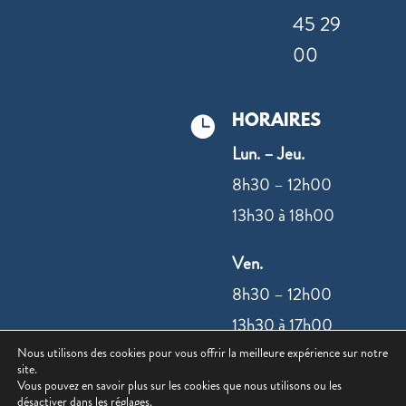
45 29
00
HORAIRES

Lun. – Jeu.
8h30 – 12h00
13h30 à 18h00
Ven.
8h30 – 12h00
13h30 à 17h00
Nous utilisons des cookies pour vous offrir la meilleure expérience sur notre
site.
NOUS
Vous pouvez en savoir plus sur les cookies que nous utilisons ou les
désactiver dans les
réglages
.