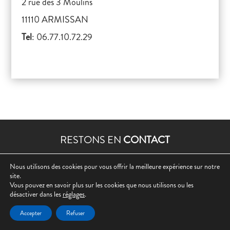
2 rue des 3 Moulins
11110 ARMISSAN
Tel
: 06.77.10.72.29
RESTONS EN
CONTACT
Nous utilisons des cookies pour vous offrir la meilleure expérience sur notre
site.

Vous pouvez en savoir plus sur les cookies que nous utilisons ou les
désactiver dans les
réglages
.
Facebook
Accepter
Refuser