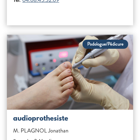
Tél
:
04.68.45.32.69
Podologue/Pédicure
audioprothesiste
M. PLAGNOL Jonathan