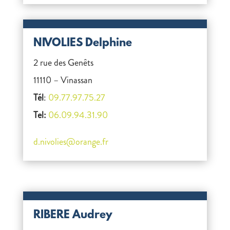
NIVOLIES Delphine
2 rue des Genêts
11110 – Vinassan
Tél
:
09.77.97.75.27
Tel:
06.09.94.31.90
d.nivolies@orange.fr
RIBERE Audrey