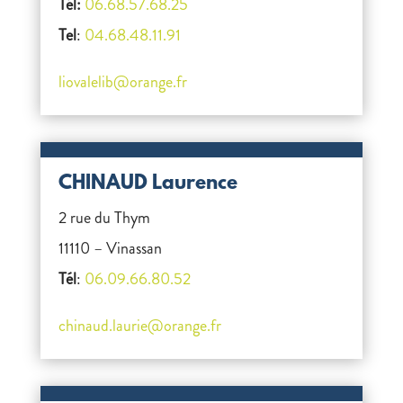
Tél:
06.68.57.68.25
Tel
:
04.68.48.11.91
liovalelib@orange.fr
CHINAUD Laurence
2 rue du Thym
11110 – Vinassan
Tél
:
06.09.66.80.52
chinaud.laurie@orange.fr