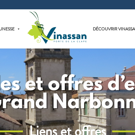
UNESSE
DÉCOUVRIR VINASS
les et offres d
rand Narbon
Liens et offres