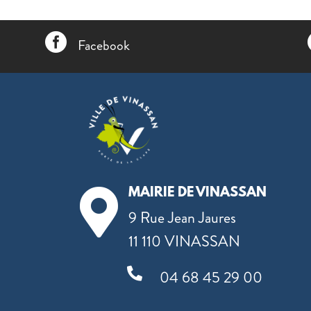

Facebook
MAIRIE DE VINASSAN

9 Rue Jean Jaures
11 110 VINASSAN

04 68 45 29 00