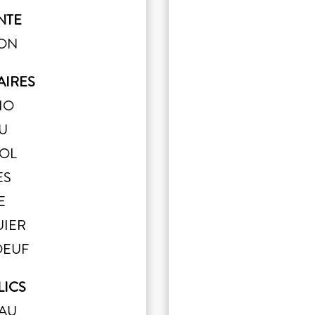
NTE
NON
AIRES
CIO
AU
ROL
ES
E
UIER
OEUF
LICS
RAU