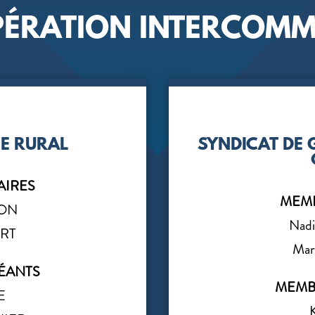
ÉRATION INTERCOM
E RURAL
SYNDICAT DE 
AIRES
MEMB
NON
Nad
ERT
Ma
ÉANTS
MEMB
E