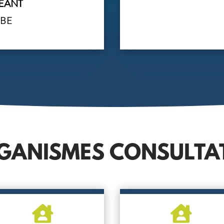
ÉANT
ABE
GANISMES CONSULTAT

