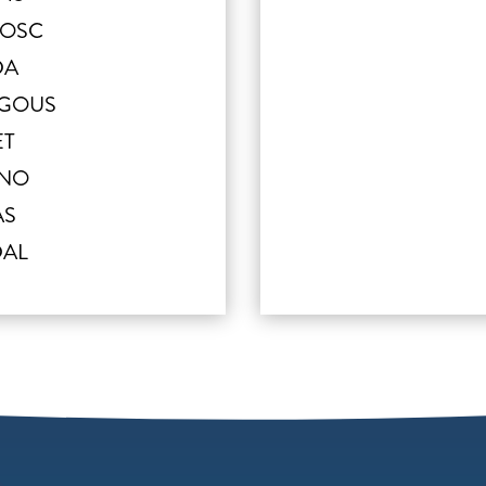
LBOSC
DA
RGOUS
ET
ANO
AS
DAL