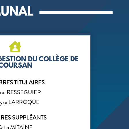
MUNAL

GESTION DU COLLÈGE DE
COURSAN
RES TITULAIRES
ine RESSEGUIER
ryse LARROQUE
RES SUPPLÉANTS
Katia MITAINE