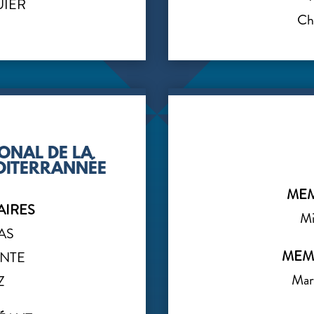
UIER
Ch
ONAL DE LA
DITERRANNÉE
MEM
AIRES
M
AS
MEM
ENTE
Ma
Z