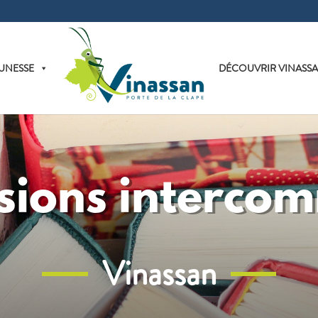
UNESSE
DÉCOUVRIR VINASS
ions interco
Vinassan