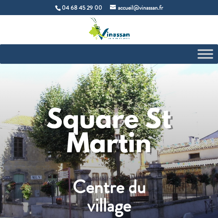
04 68 45 29 00
accueil@vinassan.fr
Square St
Martin
Centre du
village