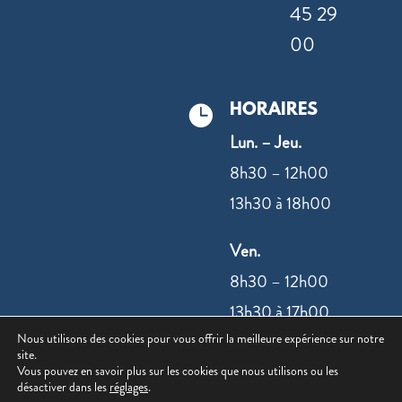
45 29
00
HORAIRES

Lun. – Jeu.
8h30 – 12h00
13h30 à 18h00
Ven.
8h30 – 12h00
13h30 à 17h00
Nous utilisons des cookies pour vous offrir la meilleure expérience sur notre
site.
NOUS
Vous pouvez en savoir plus sur les cookies que nous utilisons ou les
désactiver dans les
réglages
.
CONTACTER