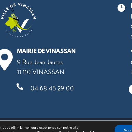

MAIRIE DE VINASSAN

9 Rue Jean Jaures
11 110 VINASSAN

04 68 45 29 00
Mentions légales
|
Politique de confidentialité
| Site réalisé
 vous offrir la meilleure expérience sur notre site.
Acce