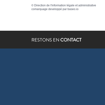
©
Direction de l'information légale et administrative
comarquage developpé par
baseo.io
RESTONS EN
CONTACT