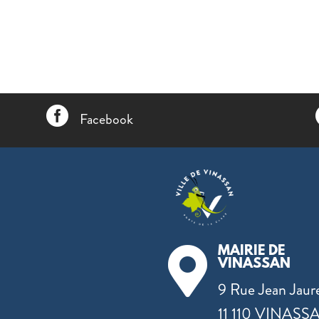

Facebook
MAIRIE DE

VINASSAN
9 Rue Jean Jaur
11 110 VINASS