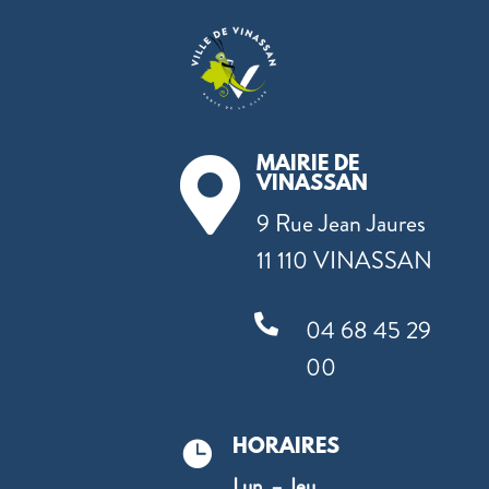
MAIRIE DE

VINASSAN
9 Rue Jean Jaures
11 110 VINASSAN

04 68 45 29
00
HORAIRES

Lun. – Jeu.