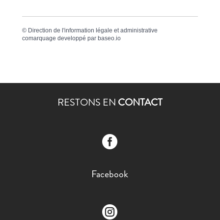
©
Direction de l'information légale et administrative
comarquage developpé par
baseo.io
RESTONS EN
CONTACT

Facebook
