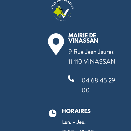
MAIRIE DE

VINASSAN
9 Rue Jean Jaures
11 110 VINASSAN

04 68 45 29
00
HORAIRES

Lun. – Jeu.