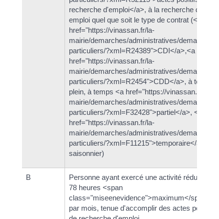
recherche d'emploi</a>, à la recherche d'un
emploi quel que soit le type de contrat (<a
href="https://vinassan.fr/la-
mairie/demarches/administratives/demarches-
particuliers/?xml=R24389">CDI</a>,<a
href="https://vinassan.fr/la-
mairie/demarches/administratives/demarches-
particuliers/?xml=R2454">CDD</a>, à temps
plein, à temps <a href="https://vinassan.fr/la-
mairie/demarches/administratives/demarches-
particuliers/?xml=F32428">partiel</a>, <a
href="https://vinassan.fr/la-
mairie/demarches/administratives/demarches-
particuliers/?xml=F11215">temporaire</a> ou
saisonnier)
B
Personne ayant exercé une activité réduite de
78 heures <span
class="miseenevidence">maximum</span>
par mois, tenue d'accomplir des actes positifs
de recherche d'emploi