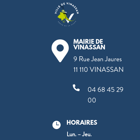
MAIRIE DE

VINASSAN
9 Rue Jean Jaures
11 110 VINASSAN

04 68 45 29
00
HORAIRES

Lun. – Jeu.