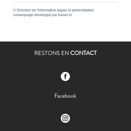
©
Direction de l'information légale et administrative
comarquage developpé par
baseo.io
RESTONS EN
CONTACT

Facebook
