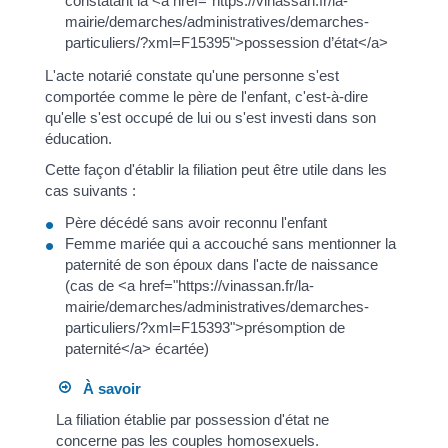
constatant la <a href="https://vinassan.fr/la-
mairie/demarches/administratives/demarches-
particuliers/?xml=F15395">possession d’état</a>
L'acte notarié constate qu'une personne s'est
comportée comme le père de l'enfant, c'est-à-dire
qu'elle s'est occupé de lui ou s'est investi dans son
éducation.
Cette façon d'établir la filiation peut être utile dans les
cas suivants :
Père décédé sans avoir reconnu l'enfant
Femme mariée qui a accouché sans mentionner la
paternité de son époux dans l'acte de naissance
(cas de <a href="https://vinassan.fr/la-
mairie/demarches/administratives/demarches-
particuliers/?xml=F15393">présomption de
paternité</a> écartée)
À savoir
La filiation établie par possession d'état ne
concerne pas les couples homosexuels.