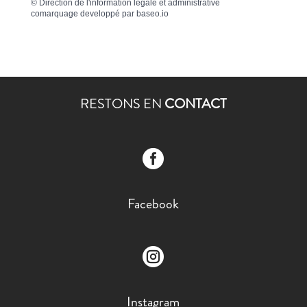
©
Direction de l'information légale et administrative
comarquage developpé par
baseo.io
RESTONS EN
CONTACT

Facebook

Instagram