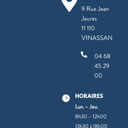

9 Rue Jean
Jaures
11 110
VINASSAN

04 68
45 29
00
HORAIRES

Lun. – Jeu.
8h30 – 12h00
13h30 à 18h00