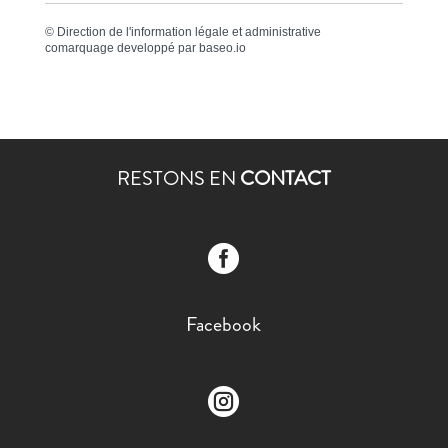
©
Direction de l'information légale et administrative
comarquage developpé par
baseo.io
RESTONS EN
CONTACT

Facebook
