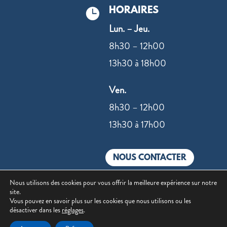
HORAIRES

Lun. – Jeu.
8h30 – 12h00
13h30 à 18h00
Ven.
8h30 – 12h00
13h30 à 17h00
NOUS CONTACTER
Nous utilisons des cookies pour vous offrir la meilleure expérience sur notre
site.
Vous pouvez en savoir plus sur les cookies que nous utilisons ou les
désactiver dans les
réglages
.
©2022 –
Mentions légales
|
Politique de