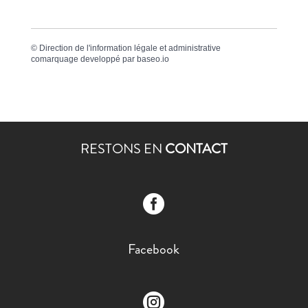
©
Direction de l'information légale et administrative
comarquage developpé par
baseo.io
RESTONS EN
CONTACT

Facebook
