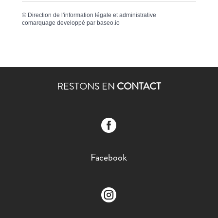
©
Direction de l'information légale et administrative
comarquage developpé par
baseo.io
RESTONS EN
CONTACT

Facebook
