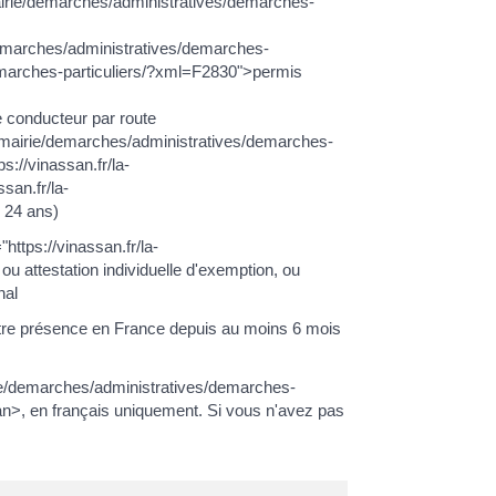
airie/demarches/administratives/demarches-
e/demarches/administratives/demarches-
demarches-particuliers/?xml=F2830">permis
de conducteur par route
la-mairie/demarches/administratives/demarches-
s://vinassan.fr/la-
san.fr/la-
 24 ans)
"https://vinassan.fr/la-
 attestation individuelle d'exemption, ou
nal
e votre présence en France depuis au moins 6 mois
rie/demarches/administratives/demarches-
>, en français uniquement. Si vous n'avez pas