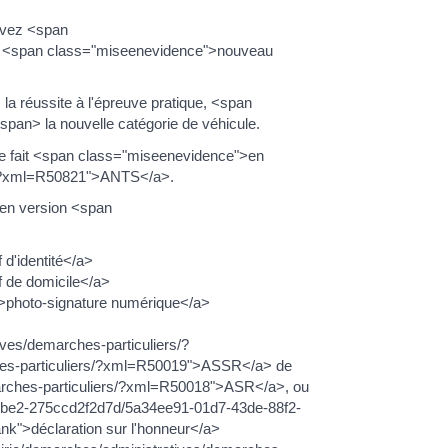
evez <span
n <span class="miseenevidence">nouveau
a réussite à l'épreuve pratique, <span
n> la nouvelle catégorie de véhicule.
 fait <span class="miseenevidence">en
iers/?xml=R50821">ANTS</a>.
en version <span
 d'identité</a>
f de domicile</a>
k">photo-signature numérique</a>
ives/demarches-particuliers/?
rches-particuliers/?xml=R50019">ASSR</a> de
marches-particuliers/?xml=R50018">ASR</a>, ou
9e-8be2-275ccd2f2d7d/5a34ee91-01d7-43de-88f2-
nk">déclaration sur l'honneur</a>