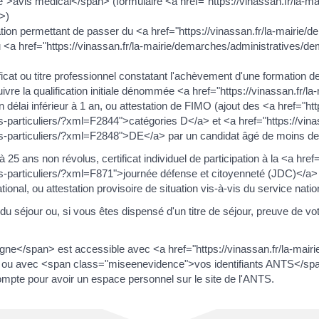
>avis médical</span> (formulaire <a href="https://vinassan.fr/la-m
>)
mation permettant de passer du <a href="https://vinassan.fr/la-mairi
<a href="https://vinassan.fr/la-mairie/demarches/administratives/
ificat ou titre professionnel constatant l'achèvement d'une formation 
ivre la qualification initiale dénommée <a href="https://vinassan.fr/
lai inférieur à 1 an, ou attestation de FIMO (ajout des <a href="http
particuliers/?xml=F2844">catégories D</a> et <a href="https://vinas
-particuliers/?xml=F2848">DE</a> par un candidat âgé de moins de
25 ans non révolus, certificat individuel de participation à la <a href=
particuliers/?xml=F871">journée défense et citoyenneté (JDC)</a> ou
tional, ou attestation provisoire de situation vis-à-vis du service natio
ité du séjour ou, si vous êtes dispensé d'un titre de séjour, preuve d
ne</span> est accessible avec <a href="https://vinassan.fr/la-mai
ou avec <span class="miseenevidence">vos identifiants ANTS</span
compte pour avoir un espace personnel sur le site de l'ANTS.