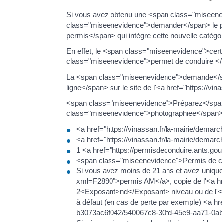
Si vous avez obtenu une <span class="miseene
class="miseenevidence">demander</span> le p
permis</span> qui intègre cette nouvelle catégor
En effet, le <span class="miseenevidence">cert
class="miseenevidence">permet de conduire </
La <span class="miseenevidence">demande</s
ligne</span> sur le site de l'<a href="https:/
<span class="miseenevidence">Préparez</span
class="miseenevidence">photographiée</span
<a href="https://vinassan.fr/la-mairie/demarc
<a href="https://vinassan.fr/la-mairie/demar
1 <a href="https://permisdeconduire.ants.gou
<span class="miseenevidence">Permis de c
Si vous avez moins de 21 ans et avez uniquem
xml=F2890">permis AM</a>, copie de l'<a hr
2<Exposant>nd</Exposant> niveau ou de l'<a
à défaut (en cas de perte par exemple) <a h
b3073ac6f042/540067c8-30fd-45e9-aa71-0ab2fd