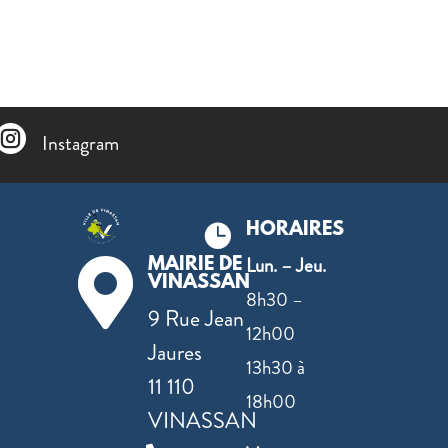

Instagram
HORAIRES

Lun. – Jeu.
MAIRIE DE

VINASSAN
8h30 –
9 Rue Jean
12h00
Jaures
13h30 à
11 110
18h00
VINASSAN