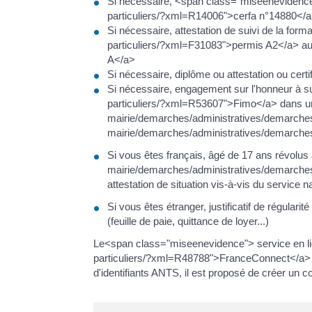
Si nécessaire, <span class="miseenevidence"
particuliers/?xml=R14006">cerfa n°14880</a
Si nécessaire, attestation de suivi de la for
particuliers/?xml=F31083">permis A2</a> au 
A</a>
Si nécessaire, diplôme ou attestation ou cert
Si nécessaire, engagement sur l'honneur à su
particuliers/?xml=R53607">Fimo</a> dans un dé
mairie/demarches/administratives/demarches-
mairie/demarches/administratives/demarches
Si vous êtes français, âgé de 17 ans révolus à 
mairie/demarches/administratives/demarches-
attestation de situation vis-à-vis du service na
Si vous êtes étranger, justificatif de régular
(feuille de paie, quittance de loyer...)
Le<span class="miseenevidence"> service en lig
particuliers/?xml=R48788">FranceConnect</a> 
d'identifiants ANTS, il est proposé de créer un 