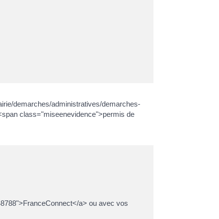
mairie/demarches/administratives/demarches-
<span class="miseenevidence">permis de
l=R48788">FranceConnect</a> ou avec vos