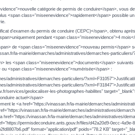
vidence">nouvelle catégorie de permis de conduire</span>, vous d
lus <span class="miseenevidence">rapidement</span> possible u
ie.
ificat d'examen du permis de conduire (CEPC)</span>, obtenu après l
span>uniquement pendant <span class="miseenevidence">4 mois</spa
pan> de <span class="miseenevidence">nouveau permis</span> se
/vinassan.fr/la-mairie/demarches/administratives/demarches-particul
> les <span class="miseenevidence">documents</span> suivants 
> ou <span class="miseenevidence">numérisée</span> :
hes/administratives/demarches-particuliers/?xml=F31057">Justificatif
ches/administratives/demarches-particuliers/?xml=F31847">Justificati
v.fr/services/geolocaliser-les-photographes-habilites" target="_blan
onduire actuel</span>
ent le <a href="https://vinassan.fr/la-mairie/demarches/administrat
ef="https://vinassan.fr/la-mairie/demarches/administratives/dema
 href="https://vinassan.fr/la-mairie/demarches/administratives/de
ref="https://permisdeconduire.ants.gouv.fr/files/d42a20d9-0ecc-4a
8807b6.pdf" format="application/pdf" poids="78.2 KB" target="_bla