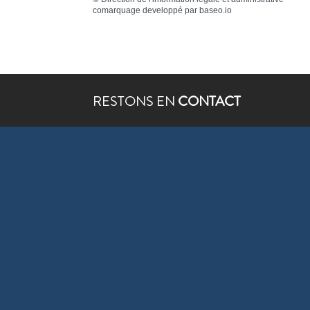
comarquage developpé par
baseo.io
RESTONS EN
CONTACT