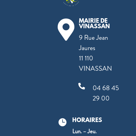
MAIRIE DE

VINASSAN
9 Rue Jean
Jaures
11 110
VINASSAN

04 68 45
29 00
HORAIRES

Lun. – Jeu.