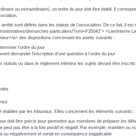
aire ou extraordinaire), un ordre du jour doit être établi. Il correspo
ociation.
 arrêté sont définis dans les statuts de l'association. De ce fait, il 
administratives/demarches-particuliers/?xml=F35042"> <LienInterne L
ieur</a> des dispositions concernant les points suivants :
erminer l'ordre du jour
nt demander l'inscription d'une question à l'ordre du jour
statuts ou dans le règlement intérieur les sujets devant être inscrits
vités
eau)
é établies par les tribunaux. Elles concernent les éléments suivants :
u jour doit être précis pour permettre aux membres de préparer les déb
ur ne peut pas être à la fois positif et négatif. Par exemple, maintien 
ment ou négativement et serait en conséquence inapplicable