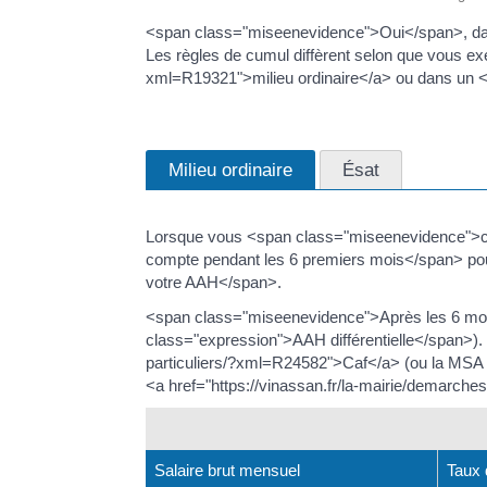
<span class="miseenevidence">Oui</span>, dans
Les règles de cumul diffèrent selon que vous exe
xml=R19321">milieu ordinaire</a> ou dans un <
Milieu ordinaire
Ésat
Lorsque vous <span class="miseenevidence">co
compte pendant les 6 premiers mois</span> pour
votre AAH</span>.
<span class="miseenevidence">Après les 6 moi
class="expression">AAH différentielle</span>). 
particuliers/?xml=R24582">Caf</a> (ou la MSA s
<a href="https://vinassan.fr/la-mairie/demarch
Salaire brut mensuel
Taux 