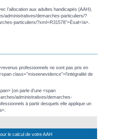
 l'allocation aux adultes handicapés (AAH).
hes/administratives/demarches-particuliers/?
marches-particuliers/?xml=R31578">Ésat</a>.
evenus professionnels ne sont pas pris en
<span class="miseenevidence">l'intégralité de
pan> (on parle d'une <span
demarches/administratives/demarches-
essionnels à partir desquels elle applique un
a>.
ur le calcul de votre AAH