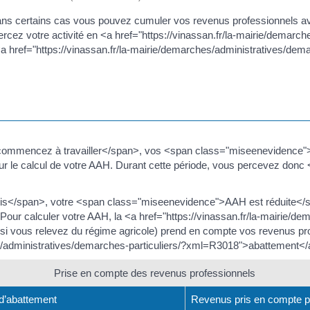
 certains cas vous pouvez cumuler vos revenus professionnels avec
rcez votre activité en <a href="https://vinassan.fr/la-mairie/demarc
a href="https://vinassan.fr/la-mairie/demarches/administratives/de
mmencez à travailler</span>, vos <span class="miseenevidence">r
 le calcul de votre AAH. Durant cette période, vous percevez donc 
s</span>, votre <span class="miseenevidence">AAH est réduite</s
Pour calculer votre AAH, la <a href="https://vinassan.fr/la-mairie/
i vous relevez du régime agricole) prend en compte vos revenus prof
es/administratives/demarches-particuliers/?xml=R3018">abattement</
Prise en compte des revenus professionnels
d’abattement
Revenus pris en compte po