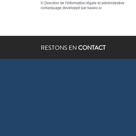
©
Direction de l'information légale et administrative
comarquage developpé par
baseo.io
RESTONS EN
CONTACT