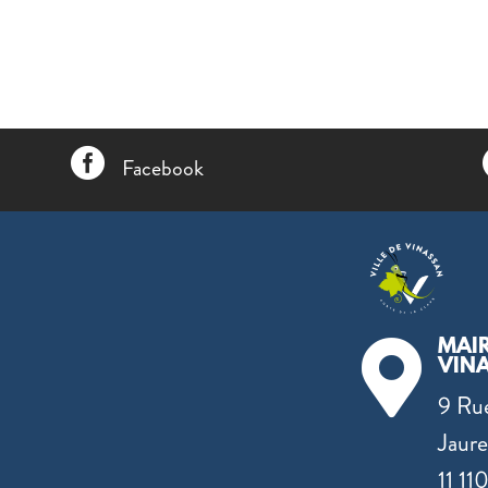

Facebook
MAIR

VIN
9 Ru
Jaure
11 11