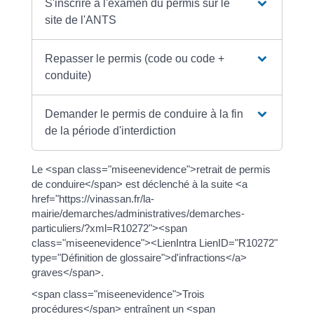
S'inscrire à l'examen du permis sur le
site de l'ANTS
Repasser le permis (code ou code +
conduite)
Demander le permis de conduire à la fin
de la période d'interdiction
Le <span class="miseenevidence">retrait de permis
de conduire</span> est déclenché à la suite <a
href="https://vinassan.fr/la-
mairie/demarches/administratives/demarches-
particuliers/?xml=R10272"><span
class="miseenevidence"><LienIntra LienID="R10272"
type="Définition de glossaire">d'infractions</a>
graves</span>.
<span class="miseenevidence">Trois
procédures</span> entraînent un <span