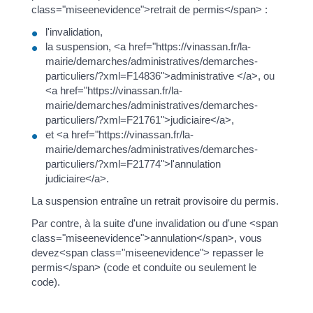
class="miseenevidence">retrait de permis</span> :
l'invalidation,
la suspension, <a href="https://vinassan.fr/la-
mairie/demarches/administratives/demarches-
particuliers/?xml=F14836">administrative </a>, ou
<a href="https://vinassan.fr/la-
mairie/demarches/administratives/demarches-
particuliers/?xml=F21761">judiciaire</a>,
et <a href="https://vinassan.fr/la-
mairie/demarches/administratives/demarches-
particuliers/?xml=F21774">l'annulation
judiciaire</a>.
La suspension entraîne un retrait provisoire du permis.
Par contre, à la suite d'une invalidation ou d'une <span
class="miseenevidence">annulation</span>, vous
devez<span class="miseenevidence"> repasser le
permis</span> (code et conduite ou seulement le
code).