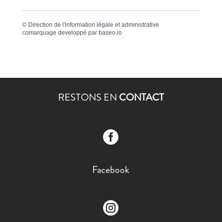
©
Direction de l'information légale et administrative
comarquage developpé par
baseo.io
RESTONS EN
CONTACT

Facebook
