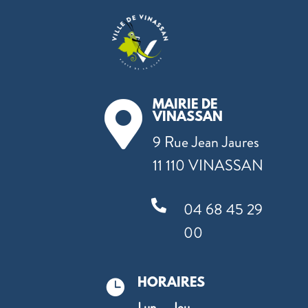
MAIRIE DE

VINASSAN
9 Rue Jean Jaures
11 110 VINASSAN

04 68 45 29
00
HORAIRES

Lun. – Jeu.