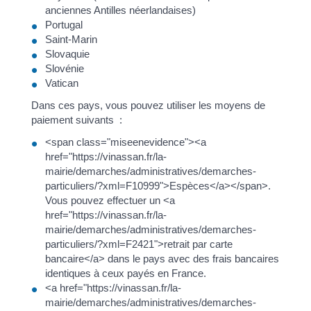
anciennes Antilles néerlandaises)
Portugal
Saint-Marin
Slovaquie
Slovénie
Vatican
Dans ces pays, vous pouvez utiliser les moyens de
paiement suivants :
<span class="miseenevidence"><a
href="https://vinassan.fr/la-
mairie/demarches/administratives/demarches-
particuliers/?xml=F10999">Espèces</a></span>.
Vous pouvez effectuer un <a
href="https://vinassan.fr/la-
mairie/demarches/administratives/demarches-
particuliers/?xml=F2421">retrait par carte
bancaire</a> dans le pays avec des frais bancaires
identiques à ceux payés en France.
<a href="https://vinassan.fr/la-
mairie/demarches/administratives/demarches-