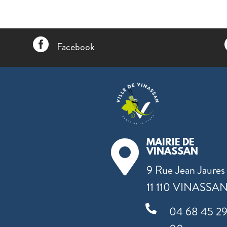

Facebook
MAIRIE DE

VINASSAN
9 Rue Jean Jaures
11 110 VINASSA

04 68 45 2