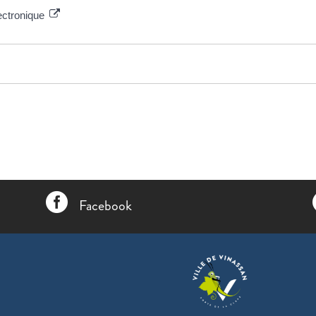
ectronique

Facebook