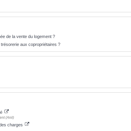
née de la vente du logement ?
trésorerie aux copropriétaires ?
té
nt (Anil)
s des charges