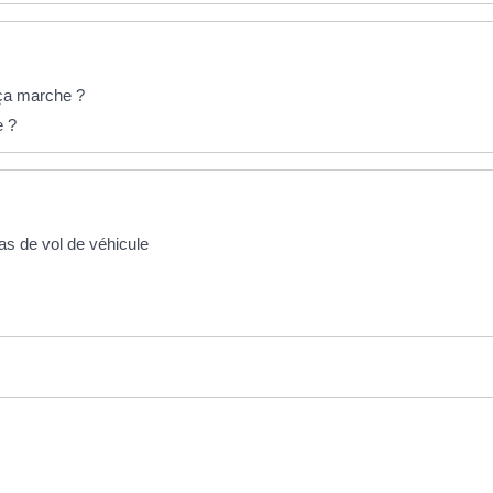
ça marche ?
e ?
as de vol de véhicule