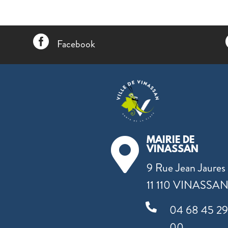

Facebook
MAIRIE DE

VINASSAN
9 Rue Jean Jaures
11 110 VINASSA

04 68 45 2
00