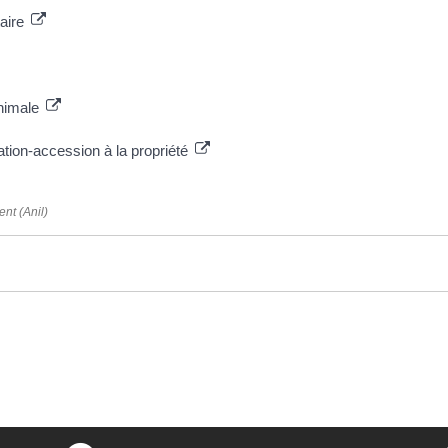
taire
nimale
cation-accession à la propriété
nt (Anil)