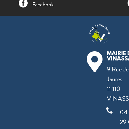

Facebook
MAIRIE 

VINASS
9 Rue J
Jaures
11 110
VINAS

04
29