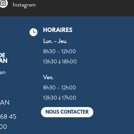

Instagram
HORAIRES

Lun. – Jeu.
8h30 – 12h00
DE
13h30 à 18h00
AN
ean
Ven.
8h30 – 12h00
13h30 à 17h00
SAN
NOUS CONTACTER
 68 45
 00