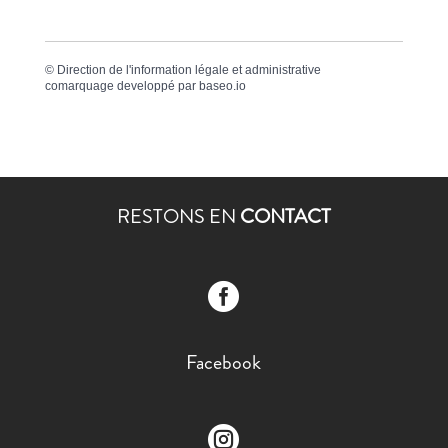
©
Direction de l'information légale et administrative
comarquage developpé par
baseo.io
RESTONS EN
CONTACT

Facebook
