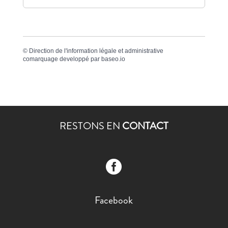
©
Direction de l'information légale et administrative
comarquage developpé par
baseo.io
RESTONS EN
CONTACT

Facebook