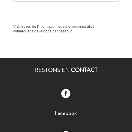
©
Direction de l'information légale et administrative
comarquage developpé par
baseo.io
RESTONS EN
CONTACT

Facebook