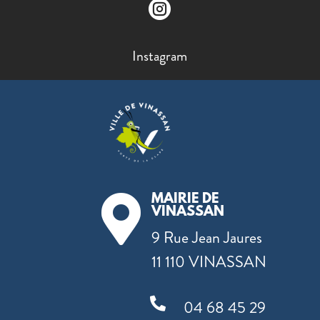

Instagram
MAIRIE DE

VINASSAN
9 Rue Jean Jaures
11 110 VINASSAN

04 68 45 29