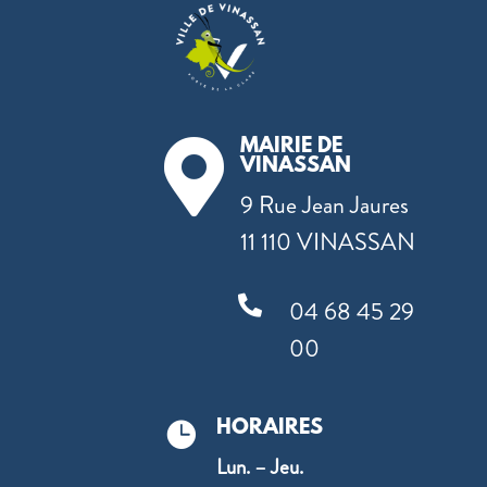
MAIRIE DE

VINASSAN
9 Rue Jean Jaures
11 110 VINASSAN

04 68 45 29
00
HORAIRES

Lun. – Jeu.