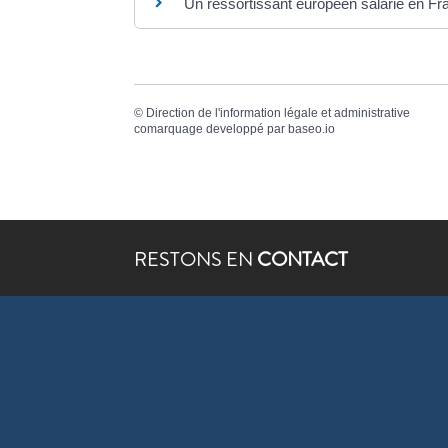
Un ressortissant européen salarié en Fra
©
Direction de l'information légale et administrative
comarquage developpé par
baseo.io
RESTONS EN
CONTACT