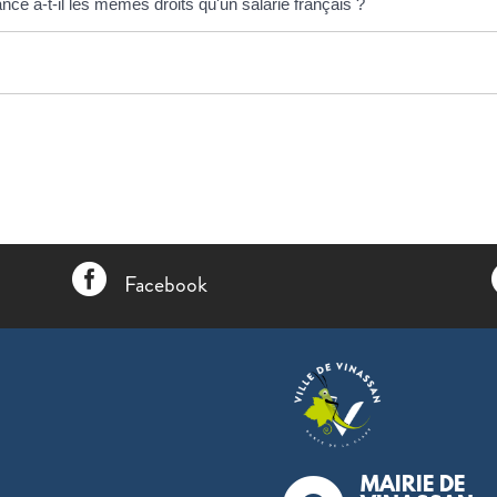
nce a-t-il les mêmes droits qu'un salarié français ?

Facebook
MAIRIE DE