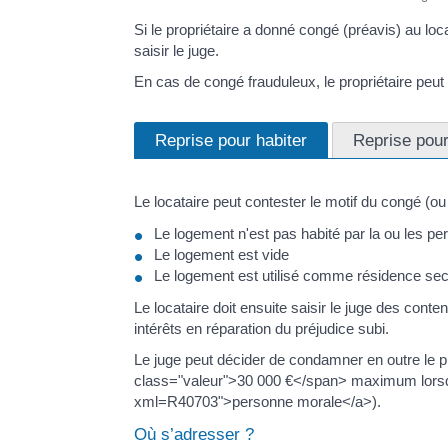
Si le propriétaire a donné congé (préavis) au loca
saisir le juge.
En cas de congé frauduleux, le propriétaire peu
Reprise pour habiter
Reprise pou
Le locataire peut contester le motif du congé (ou 
Le logement n'est pas habité par la ou les p
Le logement est vide
Le logement est utilisé comme résidence se
Le locataire doit ensuite saisir le juge des cont
intérêts en réparation du préjudice subi.
Le juge peut décider de condamner en outre le
class="valeur">30 000 €</span> maximum lorsque 
xml=R40703">personne morale</a>).
Où s’adresser ?