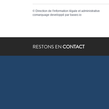
©
Direction de l'information légale et administrative
comarquage developpé par
baseo.io
RESTONS EN
CONTACT