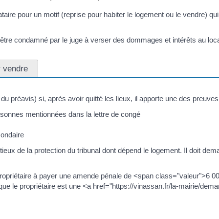
taire pour un motif (reprise pour habiter le logement ou le vendre) qui 
t être condamné par le juge à verser des dommages et intérêts au loc
r vendre
du préavis) si, après avoir quitté les lieux, il apporte une des preuves
ersonnes mentionnées dans la lettre de congé
condaire
entieux de la protection du tribunal dont dépend le logement. Il doit 
 propriétaire à payer une amende pénale de <span class="valeur">
le propriétaire est une <a href="https://vinassan.fr/la-mairie/dema