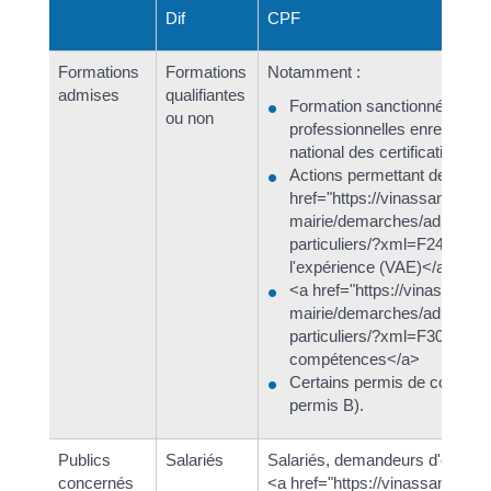
Dif
CPF
Formations
Formations
Notamment :
admises
qualifiantes
Formation sanctionnée par le
ou non
professionnelles enregistrée
national des certifications p
Actions permettant de faire 
href="https://vinassan.fr/la-
mairie/demarches/administr
particuliers/?xml=F2401">va
l'expérience (VAE)</a>
<a href="https://vinassan.fr/l
mairie/demarches/administr
particuliers/?xml=F3087">Bi
compétences</a>
Certains permis de conduire
permis B).
Publics
Salariés
Salariés, demandeurs d'emploi 
concernés
<a href="https://vinassan.fr/la-