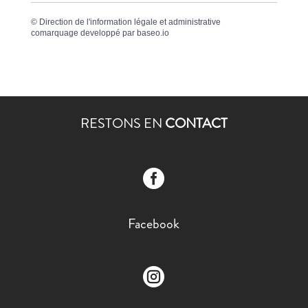
©
Direction de l'information légale et administrative
comarquage developpé par
baseo.io
RESTONS EN
CONTACT

Facebook
