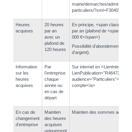
mairie/demarches/administrat
particuliers/?xml=F3040">
Heures
20 heures
En principe, <span class="val
acquises
par an
par an (plafond de <span class
avec un
000 €</span>)
plafond de
Possibilité d'abondement (ajo
120 heures
d'argent).
Information
Par
Sur internet en <LienInterne
sur les
l'entreprise
LienPublication="R46472" type
heures
chaque
audience="Particuliers">consul
acquises
année ou
compte</a>
en cas de
départ
En cas de
Maintien
Maintien des sommes acquises
changement
des heures
d'entreprise
acquises
uniquement