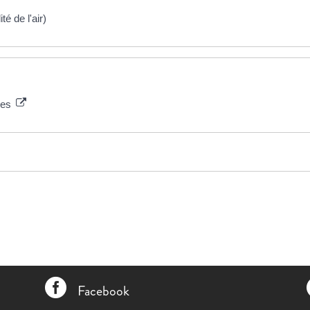
ité de l'air)
ires

Facebook