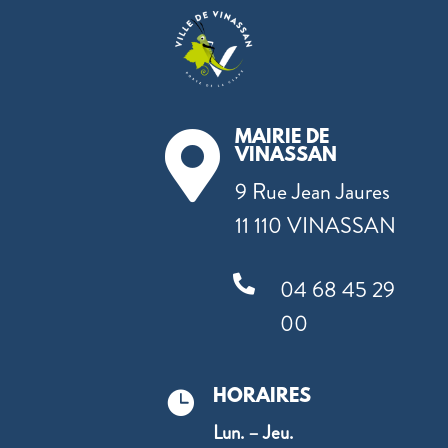
MAIRIE DE

VINASSAN
9 Rue Jean Jaures
11 110 VINASSAN

04 68 45 29
00
HORAIRES

Lun. – Jeu.