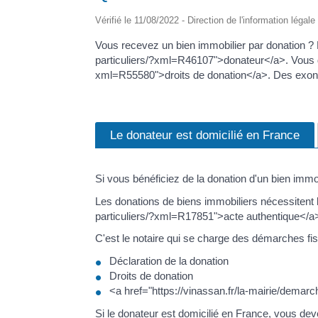
Vérifié le 11/08/2022 - Direction de l'information légale
Vous recevez un bien immobilier par donation ? 
particuliers/?xml=R46107">donateur</a>. Vous d
xml=R55580">droits de donation</a>. Des exonér
Le donateur est domicilié en France
Si vous bénéficiez de la donation d'un bien immo
Les donations de biens immobiliers nécessitent l
particuliers/?xml=R17851">acte authentique</a
C'est le notaire qui se charge des démarches fisc
Déclaration de la donation
Droits de donation
<a href="https://vinassan.fr/la-mairie/dema
Si le donateur est domicilié en France, vous d