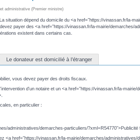
 et administrative (Premier ministre)
La situation dépend du domicile du <a href="https://vinassan.fr/la-
evez payer des <a href="https://vinassan.fr/la-mairie/demarches/adm
ations existent dans certains cas.
Le donateur est domicilié à l'étranger
bilier, vous devez payer des droits fiscaux.
'intervention d'un notaire et un <a href="https://vinassan.fr/la-mair
>.
ales, en particulier :
rches/administratives/demarches-particuliers/?xml=R54770">Publicité
evez <a href="https://vinassan.fr/la-mairie/demarches/administrative