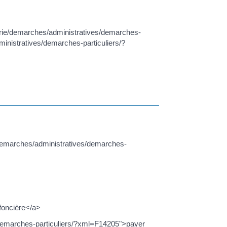
mairie/demarches/administratives/demarches-
inistratives/demarches-particuliers/?
ie/demarches/administratives/demarches-
 foncière</a>
s/demarches-particuliers/?xml=F14205">payer