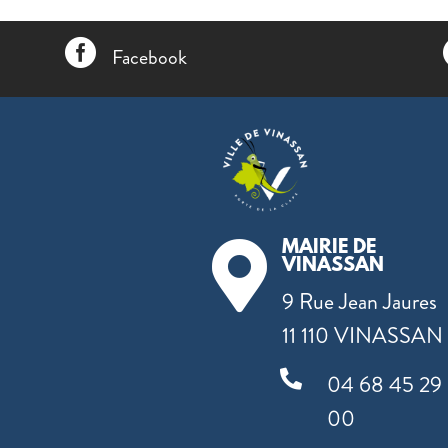

Facebook
MAIRIE DE

VINASSAN
9 Rue Jean Jaures
11 110 VINASSAN

04 68 45 29
00