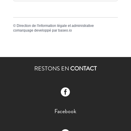
©
Direction de l'information légale et administrative
comarquage developpé par
baseo.io
RESTONS EN
CONTACT

Facebook