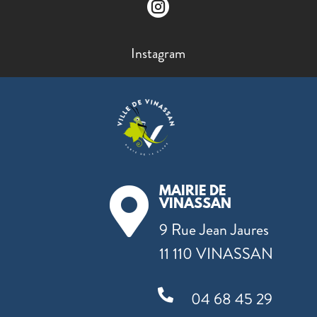

Instagram
MAIRIE DE

VINASSAN
9 Rue Jean Jaures
11 110 VINASSAN

04 68 45 29