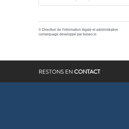
©
Direction de l'information légale et administrative
comarquage developpé par
baseo.io
RESTONS EN
CONTACT